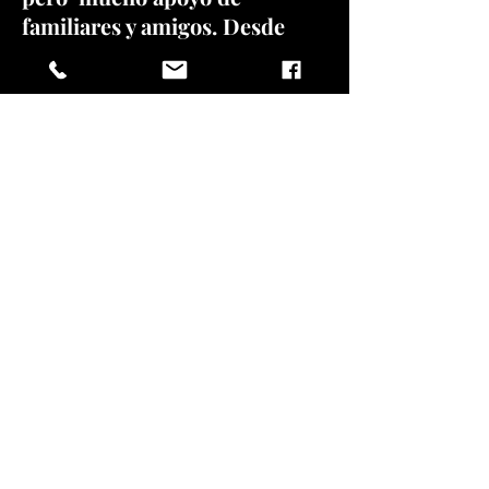
familiares y amigos. Desde
entonces, Selah Theatre
Project se ha convertido en la
principal programación de
educación en artes
dramáticas durante todo el
año en el norte del Valle de
Shenandoah.
Selah Theatre Project brinda
la oportunidad de crear
teatro juntos en un entorno
educativo, de apoyo y
profesional para todos los
ámbitos de la vida.
Producimos 8 producciones