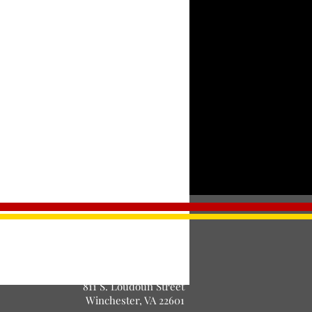
Entradas agotadas
nto está agotado
©Proyecto de Teatro Selah. Cía
PROYECTO DE TEATRO SELAH, Inc.
Registrado 501 (c)(3) Sin fines de lucro
811 S. Loudoun Street
Winchester, VA 22601