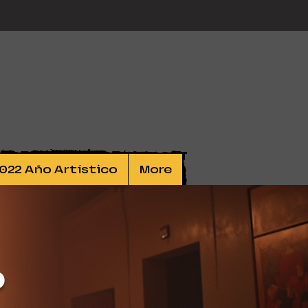
022 Año Artístico
More
o