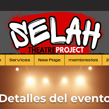
e
Services
New Page
membresías
2
Detalles del event