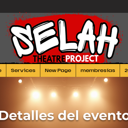
e
Services
New Page
membresías
2
Detalles del event