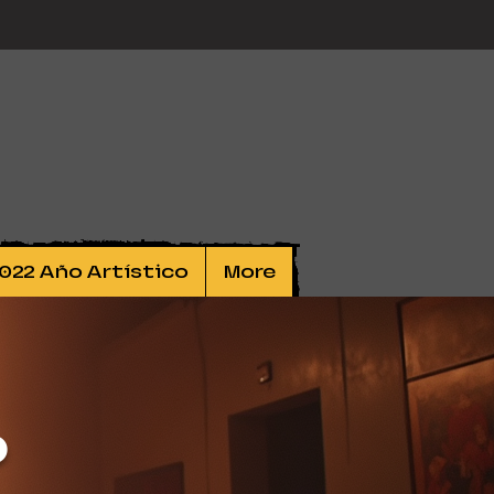
022 Año Artístico
More
o