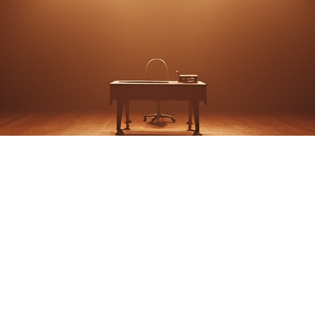
. JONES, JINGLE BEL
ELLS by Allison Greg