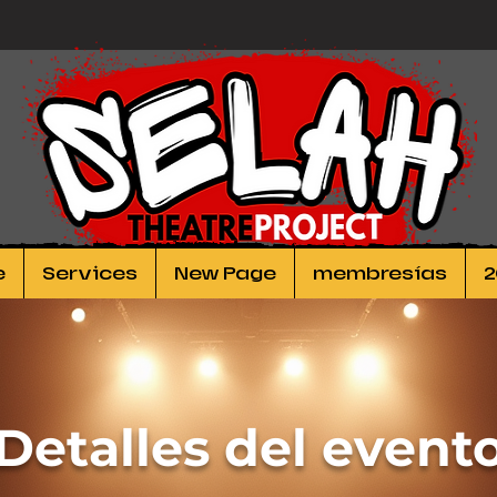
e
Services
New Page
membresías
2
Detalles del event