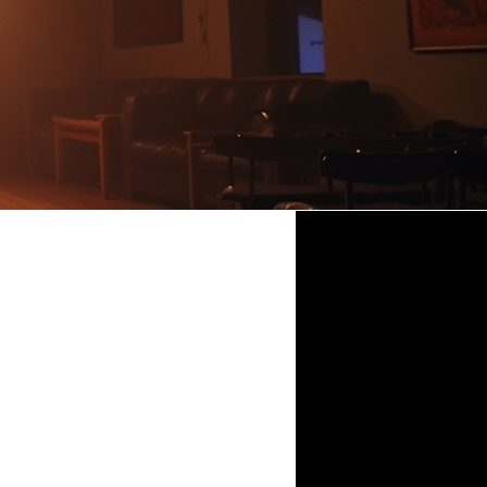
LS BATMAN
ory