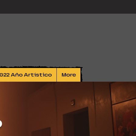
022 Año Artístico
More
o