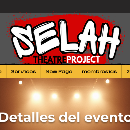
e
Services
New Page
membresías
2
Detalles del event