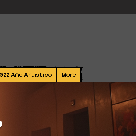
022 Año Artístico
More
o