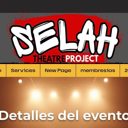
e
Services
New Page
membresías
2
Detalles del event