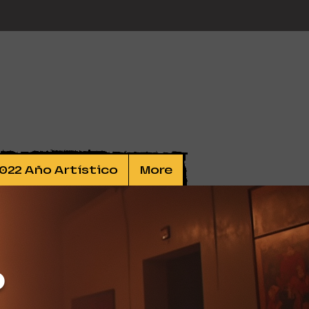
022 Año Artístico
More
o