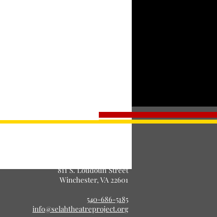
Venta finalizada
©Proyecto de Teatro Selah. Cía
PROYECTO DE TEATRO SELAH, Inc.
Registrado 501 (c)(3) Sin fines de lucro
811 S. Loudoun Street
Winchester, VA 22601
540-686-5185
info@selahtheatreproject.org