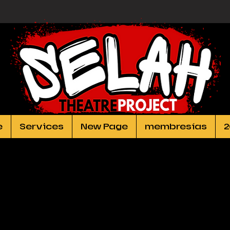
e
Services
New Page
membresías
2